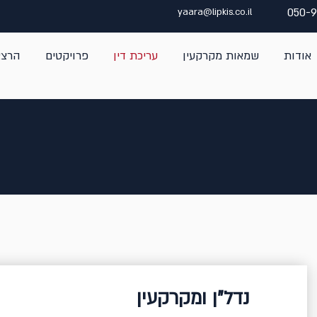
050-
yaara@lipkis.co.il
אודות
שמאות מקרקעין
עריכת דין
פרויקטים
הרצא
נדל"ן ומקרקעין