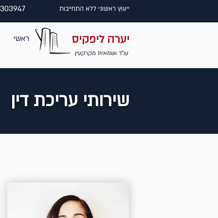
9303947
ייעוץ ראשוני ללא התחייבות
יערה ליפקיס
ראשי
עו"ד ושמאית מקרקעין
שירותי עריכת דין